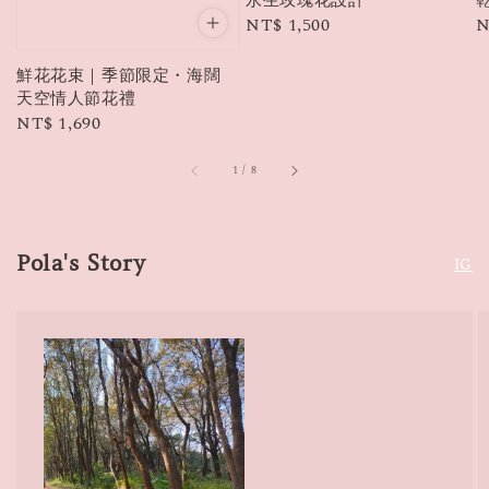
永生玫瑰花設計
Regular
NT$ 1,500
R
N
price
p
鮮花花束｜季節限定・海闊
天空情人節花禮
Regular
NT$ 1,690
price
1
/
8
Pola's Story
IG