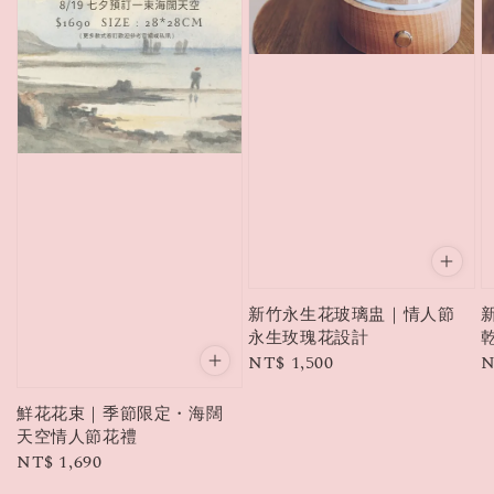
新竹永生花玻璃盅｜情人節
永生玫瑰花設計
Regular
NT$ 1,500
R
N
price
p
鮮花花束｜季節限定・海闊
天空情人節花禮
Regular
NT$ 1,690
price